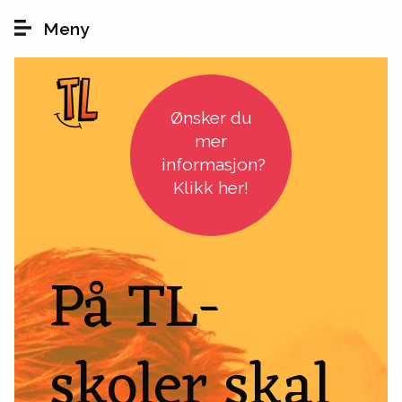
Hopp til hovedinnhold
Meny
Ønsker du
mer
informasjon?
Klikk her!
På TL-
skoler skal