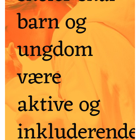
barn og
ungdom
være
aktive og
inkluderende