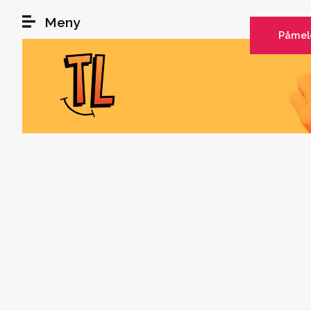
Hopp til hovedinnhold
Meny
Påmel