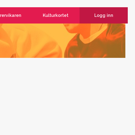
rervikaren
Kulturkortet
Logg inn