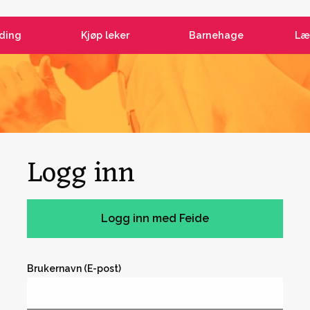
ding
Kjøp leker
Barnehage
Læ
Logg inn
Brukernavn (E-post)