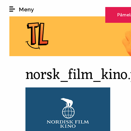
Hopp til hovedinnhold
Meny
Påmel
norsk_film_kino