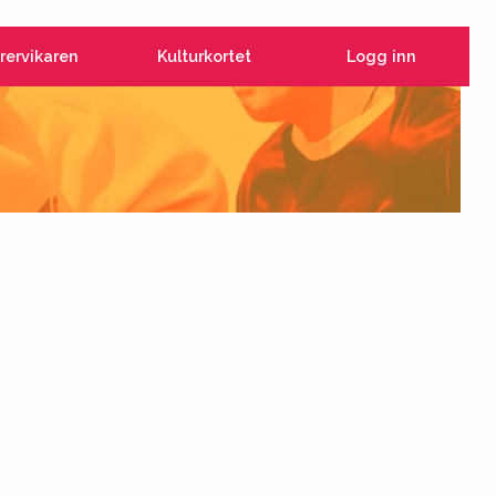
rervikaren
Kulturkortet
Logg inn