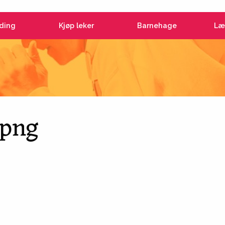
ding
Kjøp leker
Barnehage
Læ
.png