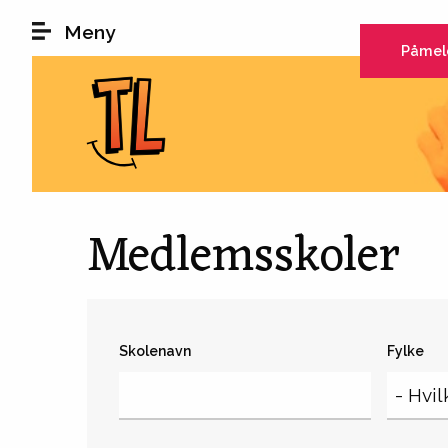
Hopp til hovedinnhold
Meny
Påmel
Medlemsskoler
Skolenavn
Fylke