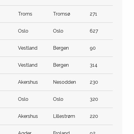
troms
tromsø
271
oslo
oslo
627
vestland
bergen
90
vestland
bergen
314
akershus
nesodden
230
oslo
oslo
320
akershus
lillestrøm
220
agder
froland
92