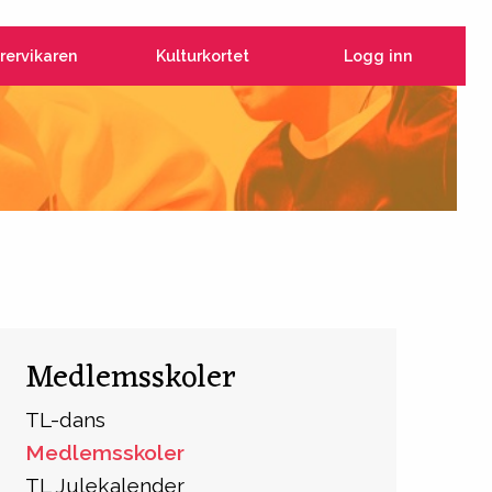
rervikaren
Kulturkortet
Logg inn
Medlemsskoler
TL-dans
Medlemsskoler
TL Julekalender