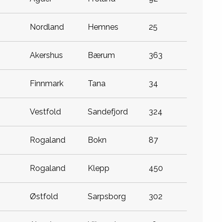
nordland
hemnes
25
akershus
bærum
363
finnmark
tana
34
vestfold
sandefjord
324
rogaland
bokn
87
rogaland
klepp
450
østfold
sarpsborg
302