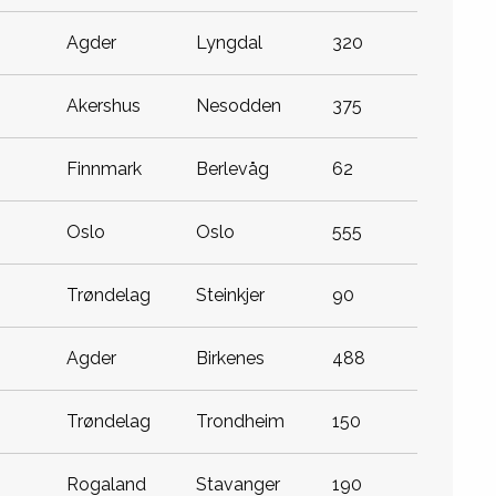
agder
lyngdal
320
akershus
nesodden
375
finnmark
berlevåg
62
oslo
oslo
555
trøndelag
steinkjer
90
agder
birkenes
488
trøndelag
trondheim
150
rogaland
stavanger
190