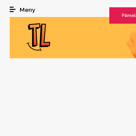
Hopp til hovedinnhold
Meny
Påmel