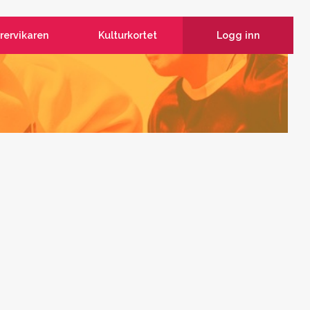
rervikaren
Kulturkortet
Logg inn