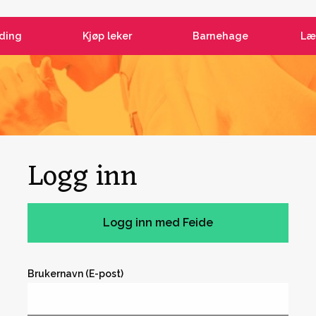
ding
Kjøp leker
Barnehage
Læ
Logg inn
Brukernavn (E-post)