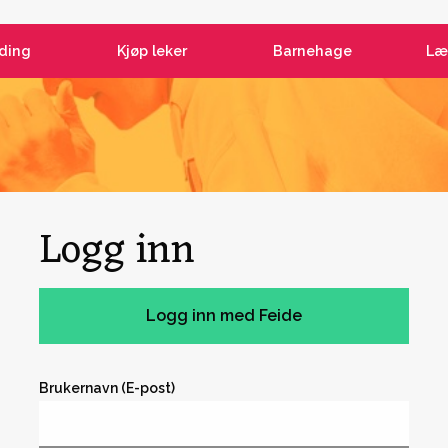
ding
Kjøp leker
Barnehage
Læ
Logg inn
Brukernavn (E-post)