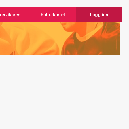
rervikaren
Kulturkortet
Logg inn