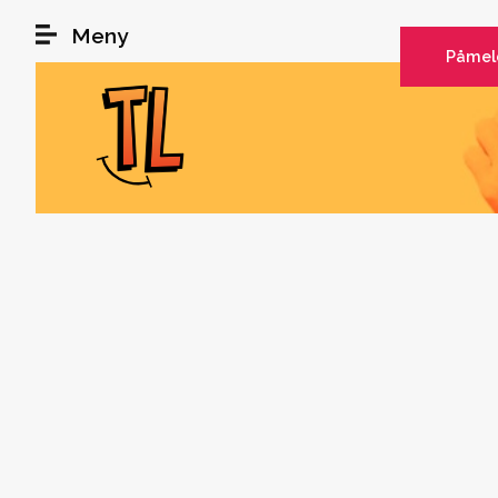
Hopp til hovedinnhold
Meny
Påmel