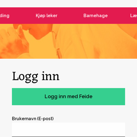
ding
Kjøp leker
Barnehage
Læ
Logg inn
Brukernavn (E-post)