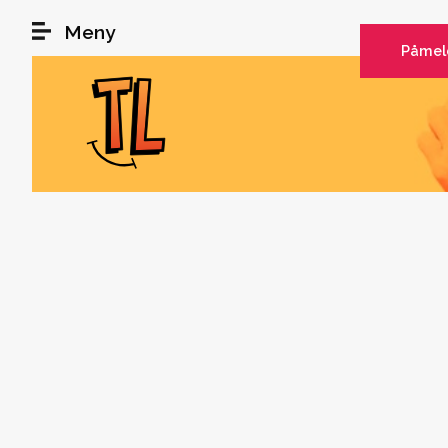
Hopp til hovedinnhold
Meny
Påmel