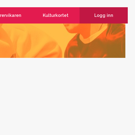
rervikaren
Kulturkortet
Logg inn